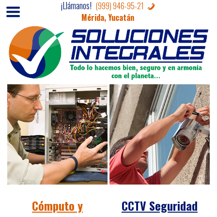
¡Llámanos!
(999) 946-95-21
Mérida, Yucatán
Cómputo y
CCTV Seguridad