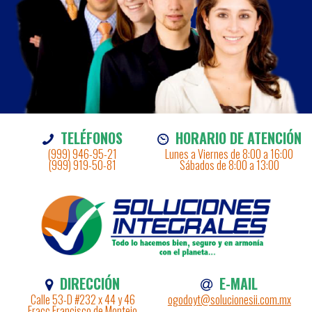
TELÉFONOS
HORARIO DE ATENCIÓN
(999) 946-95-21
Lunes a Viernes de 8:00 a 16:00
(999) 919-50-81
Sábados de 8:00 a 13:00
DIRECCIÓN
E-MAIL
Calle 53-D #232 x 44 y 46
ogodoyt@solucionesii.com.mx
Fracc Francisco de Montejo